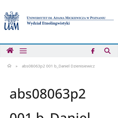
Przejdź
do
treści
Strona
główna
-
Wydział
»
abs08063p2 001 b_Daniel Dzienisiewicz
Etnolingwistyki
UAM
abs08063p2
001 b_Daniel