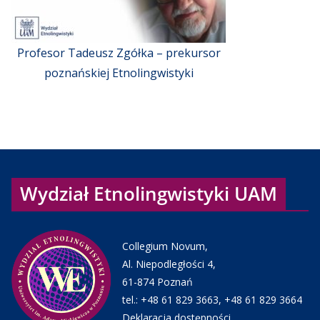
Profesor Tadeusz Zgółka – prekursor
poznańskiej Etnolingwistyki
Wydział Etnolingwistyki UAM
Collegium Novum,
Al. Niepodległości 4,
61-874 Poznań
tel.:
+48 61 829 3663
,
+48 61 829 3664
Deklaracja dostępności