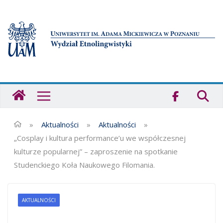
Przejdź
do
treści
Strona
główna
-
Wydział
»
Aktualności
»
Aktualności
»
Etnolingwistyki
„Cosplay i kultura performance’u we współczesnej
UAM
kulturze popularnej” – zaproszenie na spotkanie
Studenckiego Koła Naukowego Filomania.
AKTUALNOŚCI