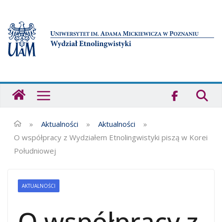
Przejdź
do
treści
Strona
główna
-
Wydział
»
Aktualności
»
Aktualności
»
Etnolingwistyki
O współpracy z Wydziałem Etnolingwistyki piszą w Korei
UAM
Południowej
AKTUALNOŚCI
O współpracy z