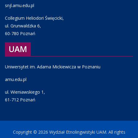
snjl.amu.edu.pl
Collegium Heliodori Święcicki,
ul. Grunwaldzka 6,
60-780 Poznań
UAM
Uniwersytet im. Adama Mickiewicza w Poznaniu
amu.edu.pl
ul. Wieniawskiego 1,
61-712 Poznań
Copyright © 2026
Wydział Etnolingwistyki UAM
. All rights