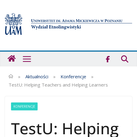
Przejdź
do
treści
Strona
główna
-
Wydział
»
Aktualności
»
Konferencje
»
Etnolingwistyki
TestU: Helping Teachers and Helping Learners
UAM
KONFERENCJE
TestU: Helping