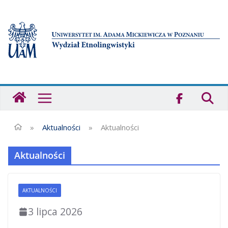
Przejdź
do
treści
Strona
główna
-
Wydział
»
Aktualności
»
Aktualności
Etnolingwistyki
UAM
Aktualności
AKTUALNOŚCI
3 lipca 2026