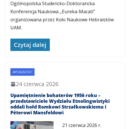
Ogólnopolska Studencko-Doktorancka
Konferencja Naukowa ,,Eureka-Macati”
organizowana przez Koło Naukowe Hebraistów
UAM.
Czytaj dalej
AKTUALNOŚCI
24 czerwca 2026
Upamiętnienie bohaterów 1956 roku –
przedstawiciele Wydziału Etnolingwistyki
oddali hołd Romkowi Strzałkowskiemu i
Péterowi Mansfeldowi
21 czerwca 2026 r.