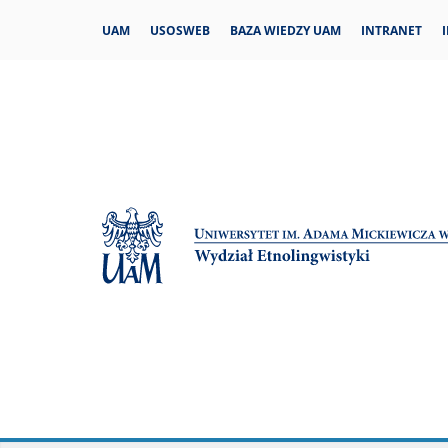
Przejdź
UAM
USOSWEB
BAZA WIEDZY UAM
INTRANET
do
treści
Strona
główna
-
Wydział
Etnolingwistyki