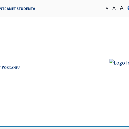
INTRANET STUDENTA
Normalny
Średni
Du
rozmiar
rozmia
roz
tekstu
tekstu
tek