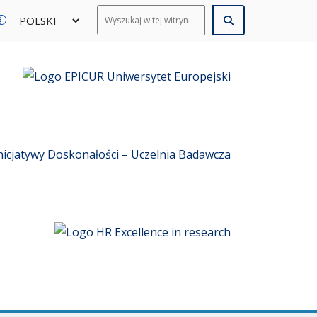
ży
Zmiana
r
miar
kontrastu
stu