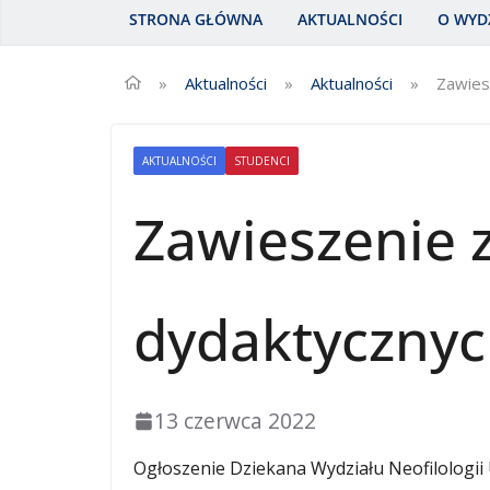
UAM
STRONA GŁÓWNA
AKTUALNOŚCI
O WYD
»
Aktualności
»
Aktualności
»
Zawies
AKTUALNOŚCI
STUDENCI
Zawieszenie 
dydaktycznyc
13 czerwca 2022
Ogłoszenie Dziekana Wydziału Neofilologii