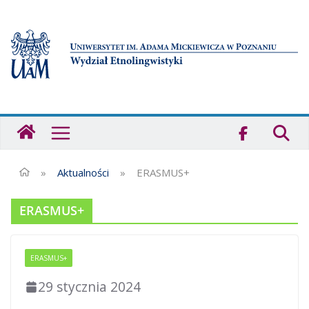
Przejdź
do
treści
Strona
główna
-
Wydział
»
Aktualności
»
ERASMUS+
Etnolingwistyki
UAM
ERASMUS+
ERASMUS+
29 stycznia 2024